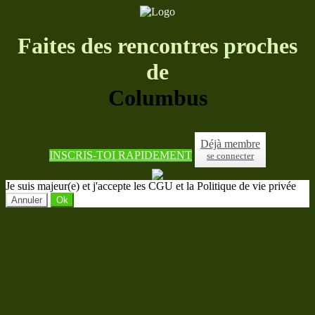
Faites des rencontres proches
de
Columbus
Déjà membre
INSCRIS-TOI RAPIDEMENT
se connecter
Je suis majeur(e) et j'accepte les CGU et la Politique de vie privée
Annuler
Ok