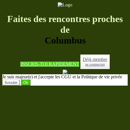
Faites des rencontres proches
de
Columbus
Déjà membre
INSCRIS-TOI RAPIDEMENT
se connecter
Je suis majeur(e) et j'accepte les CGU et la Politique de vie privée
Annuler
Ok