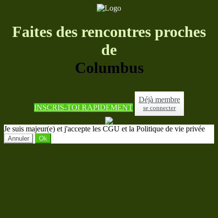
Faites des rencontres proches
de
Columbus
Déjà membre
INSCRIS-TOI RAPIDEMENT
se connecter
Je suis majeur(e) et j'accepte les CGU et la Politique de vie privée
Annuler
Ok