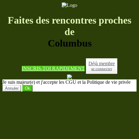
Faites des rencontres proches
de
Columbus
Déjà membre
INSCRIS-TOI RAPIDEMENT
se connecter
Je suis majeur(e) et j'accepte les CGU et la Politique de vie privée
Annuler
Ok