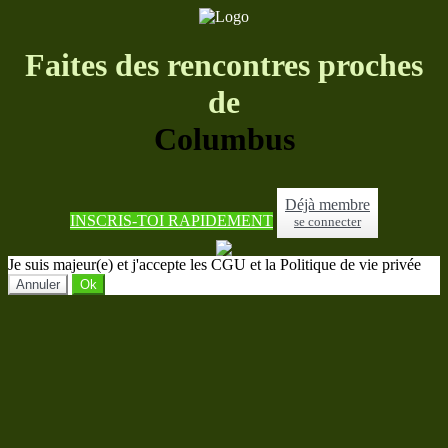
Faites des rencontres proches
de
Columbus
Déjà membre
INSCRIS-TOI RAPIDEMENT
se connecter
Je suis majeur(e) et j'accepte les CGU et la Politique de vie privée
Annuler
Ok