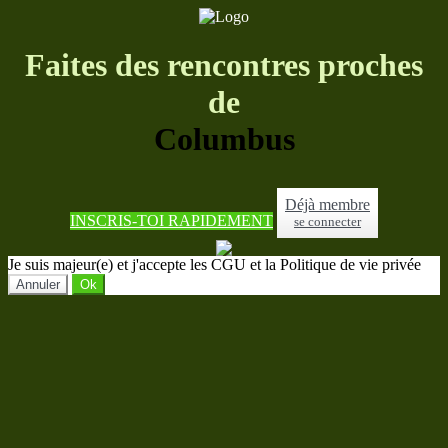
Faites des rencontres proches
de
Columbus
Déjà membre
INSCRIS-TOI RAPIDEMENT
se connecter
Je suis majeur(e) et j'accepte les CGU et la Politique de vie privée
Annuler
Ok