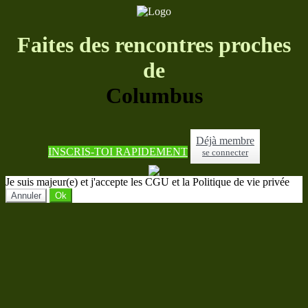
Faites des rencontres proches
de
Columbus
Déjà membre
INSCRIS-TOI RAPIDEMENT
se connecter
Je suis majeur(e) et j'accepte les CGU et la Politique de vie privée
Annuler
Ok