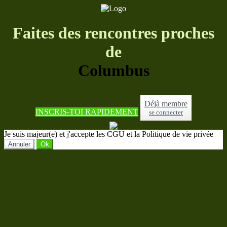
Faites des rencontres proches
de
Columbus
Déjà membre
INSCRIS-TOI RAPIDEMENT
se connecter
Je suis majeur(e) et j'accepte les CGU et la Politique de vie privée
Annuler
Ok