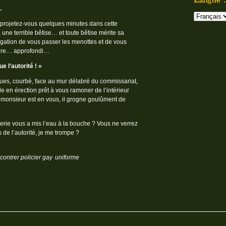
.
t projetez-vous quelques minutes dans cette
 une terrible bêtise… et toute bêtise mérite sa
bligation de vous passer les menottes et de vous
oire… approfondi…
e l’autorité ! »
 nues, courbé, face au mur délabré du commissariat,
 en érection prêt à vous ramoner de l’intérieur
 monsieur est en vous, il grogne goulûment de
ie vous a mis l’eau à la bouche ? Vous ne verrez
de l’autorité, je me trompe ?
contrer policier gay
,
uniforme