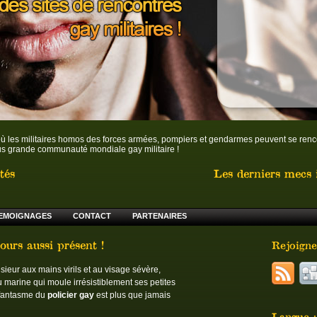
où les militaires homos des forces armées, pompiers et gendarmes peuvent se re
 plus grande communauté mondiale gay militaire !
tés
Les derniers mecs i
EMOIGNAGES
CONTACT
PARTENAIRES
ours aussi présent !
Rejoigne
ieur aux mains virils et au visage sévère,
eu marine qui moule irrésistiblement ses petites
 fantasme du
policier gay
est plus que jamais
Langue :