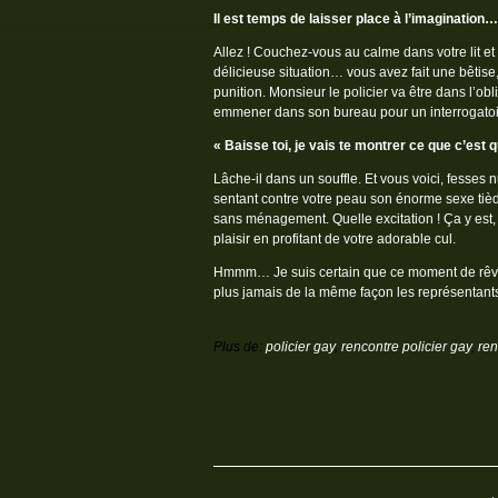
Il est temps de laisser place à l’imagination…
Allez ! Couchez-vous au calme dans votre lit e
délicieuse situation… vous avez fait une bêtise,
punition. Monsieur le policier va être dans l’o
emmener dans son bureau pour un interrogat
« Baisse toi, je vais te montrer ce que c’est qu
Lâche-il dans un souffle. Et vous voici, fesses
sentant contre votre peau son énorme sexe tiède
sans ménagement. Quelle excitation ! Ça y est,
plaisir en profitant de votre adorable cul.
Hmmm… Je suis certain que ce moment de rêver
plus jamais de la même façon les représentants 
Plus de:
policier gay
,
rencontre policier gay
,
ren