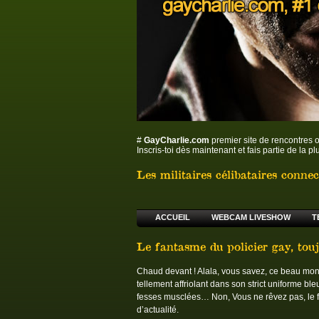
#
GayCharlie.com
premier site de rencontres 
Inscris-toi dès maintenant et fais partie de la
Les militaires célibataires connec
ACCUEIL
WEBCAM LIVESHOW
T
Le fantasme du policier gay, touj
Chaud devant ! Alala, vous savez, ce beau mons
tellement affriolant dans son strict uniforme bl
fesses musclées… Non, Vous ne rêvez pas, le
d’actualité.