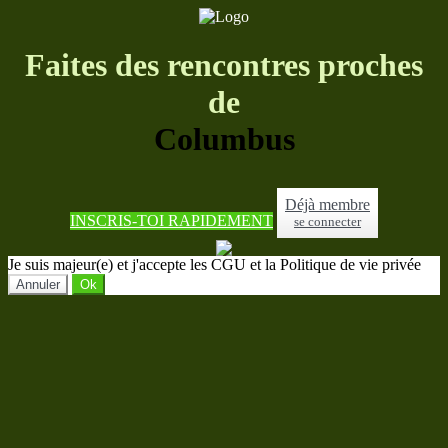
Faites des rencontres proches
de
Columbus
Déjà membre
INSCRIS-TOI RAPIDEMENT
se connecter
Je suis majeur(e) et j'accepte les CGU et la Politique de vie privée
Annuler
Ok