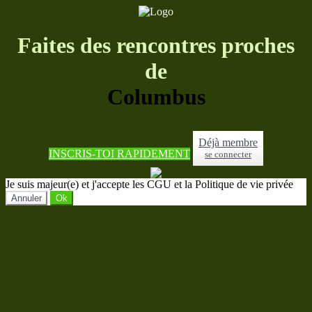
Faites des rencontres proches
de
Columbus
Déjà membre
INSCRIS-TOI RAPIDEMENT
se connecter
Je suis majeur(e) et j'accepte les CGU et la Politique de vie privée
Annuler
Ok