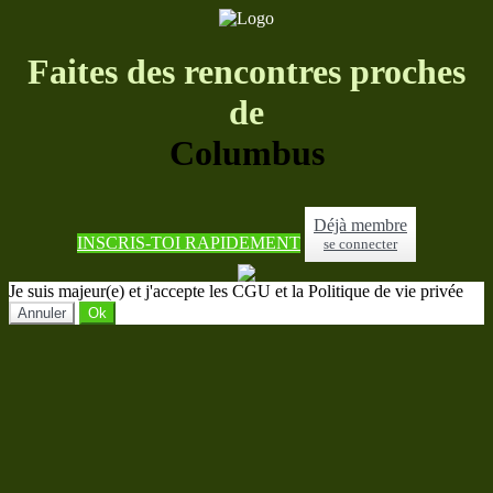
Faites des rencontres proches
de
Columbus
Déjà membre
INSCRIS-TOI RAPIDEMENT
se connecter
Je suis majeur(e) et j'accepte les CGU et la Politique de vie privée
Annuler
Ok