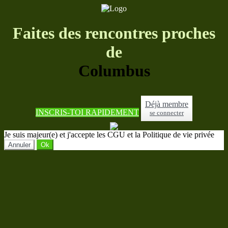
Faites des rencontres proches
de
Columbus
Déjà membre
INSCRIS-TOI RAPIDEMENT
se connecter
Je suis majeur(e) et j'accepte les CGU et la Politique de vie privée
Annuler
Ok