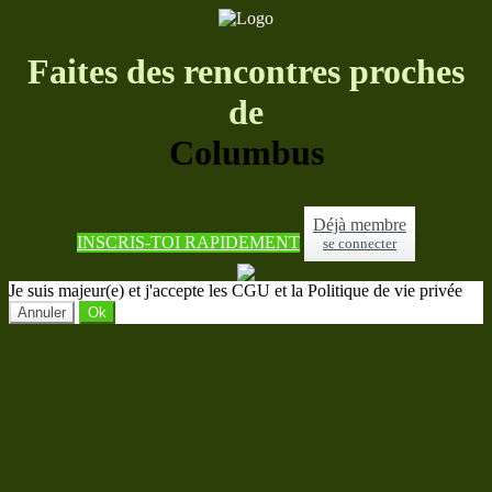
Faites des rencontres proches
de
Columbus
Déjà membre
INSCRIS-TOI RAPIDEMENT
se connecter
Je suis majeur(e) et j'accepte les CGU et la Politique de vie privée
Annuler
Ok